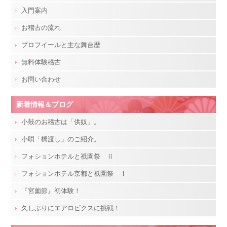
入門案内
お稽古の流れ
プロフイールと主な舞台歴
無料体験稽古
お問い合わせ
新着情報＆ブログ
小鼓のお稽古は「供奴」。
小唄「橋渡し」のご紹介。
フォションホテルと祇園祭 Ⅱ
フォションホテル京都と祇園祭 Ⅰ
『宮薗節』初体験！
久しぶりにエアロビクスに挑戦！