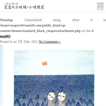
Warning
: Uninitialized string offset 0 in
/home/cmspro16/rensi26.com/public_html/wp-
content/themes/standard_black_cmspro/attachment.php
on line
6
img003
Posted in on 7月 25th, 2021
No Comments »