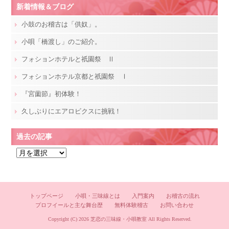
新着情報＆ブログ
小鼓のお稽古は「供奴」。
小唄「橋渡し」のご紹介。
フォションホテルと祇園祭 Ⅱ
フォションホテル京都と祇園祭 Ⅰ
『宮薗節』初体験！
久しぶりにエアロビクスに挑戦！
過去の記事
過
去
の
記
トップページ
小唄・三味線とは
入門案内
お稽古の流れ
事
プロフイールと主な舞台歴
無料体験稽古
お問い合わせ
Copyright (C) 2026
芝恋の三味線・小唄教室
All Rights Reserved.