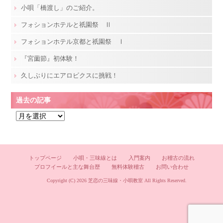
小唄「橋渡し」のご紹介。
フォションホテルと祇園祭 Ⅱ
フォションホテル京都と祇園祭 Ⅰ
『宮薗節』初体験！
久しぶりにエアロビクスに挑戦！
過去の記事
過
去
の
記
トップページ
小唄・三味線とは
入門案内
お稽古の流れ
事
プロフイールと主な舞台歴
無料体験稽古
お問い合わせ
Copyright (C) 2026
芝恋の三味線・小唄教室
All Rights Reserved.