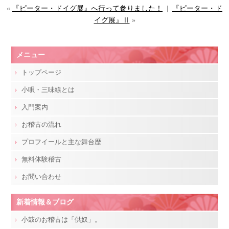
«
『ピーター・ドイグ展』へ行って参りました！
|
『ピーター・ド
イグ展』Ⅱ
»
メニュー
トップページ
小唄・三味線とは
入門案内
お稽古の流れ
プロフイールと主な舞台歴
無料体験稽古
お問い合わせ
新着情報＆ブログ
小鼓のお稽古は「供奴」。