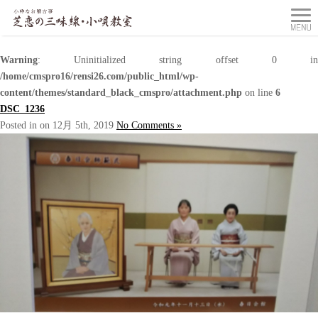
Warning
: Uninitialized string offset 0 in
/home/cmspro16/rensi26.com/public_html/wp-
content/themes/standard_black_cmspro/attachment.php
on line
6
DSC_1236
Posted in on 12月 5th, 2019
No Comments »