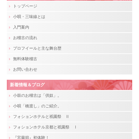
トップページ
小唄・三味線とは
入門案内
お稽古の流れ
プロフイールと主な舞台歴
無料体験稽古
お問い合わせ
新着情報＆ブログ
小鼓のお稽古は「供奴」。
小唄「橋渡し」のご紹介。
フォションホテルと祇園祭 Ⅱ
フォションホテル京都と祇園祭 Ⅰ
『宮薗節』初体験！