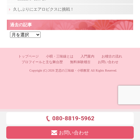
久しぶりにエアロビクスに挑戦！
過去の記事
過
去
の
記
トップページ
小唄・三味線とは
入門案内
お稽古の流れ
プロフイールと主な舞台歴
無料体験稽古
お問い合わせ
事
Copyright (C) 2026
芝恋の三味線・小唄教室
All Rights Reserved.
080-8819-5962
お問い合わせ