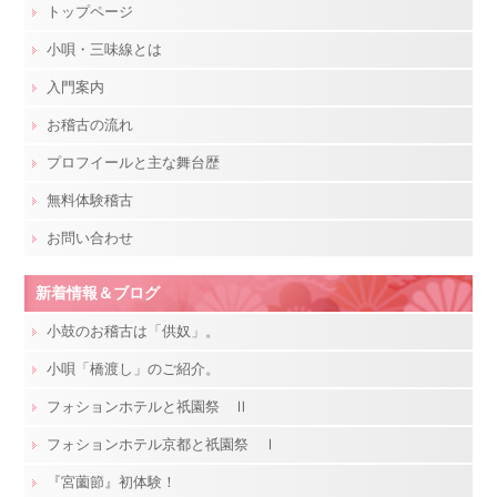
トップページ
小唄・三味線とは
入門案内
お稽古の流れ
プロフイールと主な舞台歴
無料体験稽古
お問い合わせ
新着情報＆ブログ
小鼓のお稽古は「供奴」。
小唄「橋渡し」のご紹介。
フォションホテルと祇園祭 Ⅱ
フォションホテル京都と祇園祭 Ⅰ
『宮薗節』初体験！