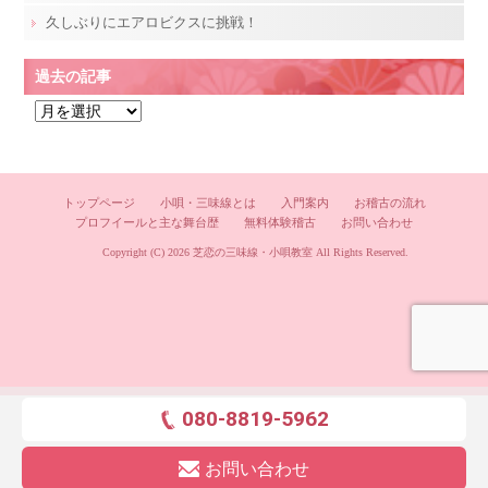
久しぶりにエアロビクスに挑戦！
過去の記事
過
去
の
記
トップページ
小唄・三味線とは
入門案内
お稽古の流れ
事
プロフイールと主な舞台歴
無料体験稽古
お問い合わせ
Copyright (C) 2026
芝恋の三味線・小唄教室
All Rights Reserved.
080-8819-5962
お問い合わせ