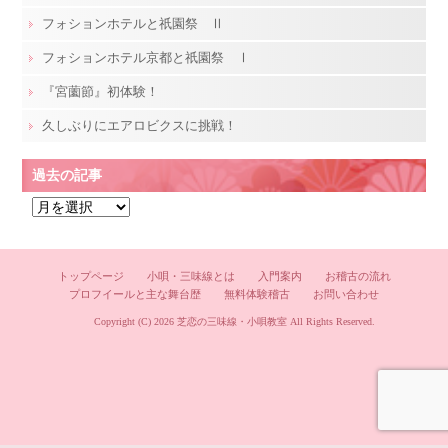
フォションホテルと祇園祭 Ⅱ
フォションホテル京都と祇園祭 Ⅰ
『宮薗節』初体験！
久しぶりにエアロビクスに挑戦！
過去の記事
過
去
の
記
トップページ
小唄・三味線とは
入門案内
お稽古の流れ
プロフイールと主な舞台歴
無料体験稽古
お問い合わせ
事
Copyright (C) 2026
芝恋の三味線・小唄教室
All Rights Reserved.