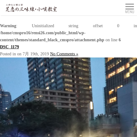
Warning
: Uninitialized string offset 0 in
/home/cmspro16/rensi26.com/public_html/wp-
content/themes/standard_black_cmspro/attachment.php
on line
6
DSC_1179
Posted in on 7月 19th, 2019
No Comments »