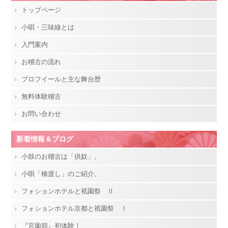
トップページ
小唄・三味線とは
入門案内
お稽古の流れ
プロフイールと主な舞台歴
無料体験稽古
お問い合わせ
新着情報＆ブログ
小鼓のお稽古は「供奴」。
小唄「橋渡し」のご紹介。
フォションホテルと祇園祭 Ⅱ
フォションホテル京都と祇園祭 Ⅰ
『宮薗節』初体験！