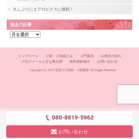
久しぶりにエアロビクスに挑戦！
過去の記事
過
去
の
記
トップページ
小唄・三味線とは
入門案内
お稽古の流れ
プロフイールと主な舞台歴
無料体験稽古
お問い合わせ
事
Copyright (C) 2026
芝恋の三味線・小唄教室
All Rights Reserved.
080-8819-5962
お問い合わせ