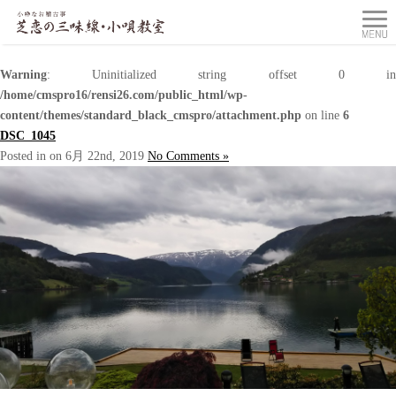
Warning
: Uninitialized string offset 0 in
/home/cmspro16/rensi26.com/public_html/wp-
content/themes/standard_black_cmspro/attachment.php
on line
6
DSC_1045
Posted in on 6月 22nd, 2019
No Comments »