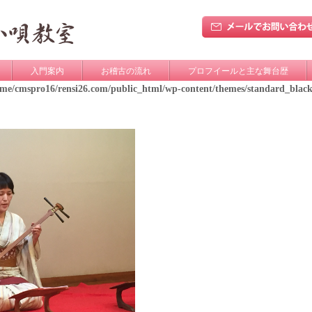
入門案内
お稽古の流れ
プロフイールと主な舞台歴
ome/cmspro16/rensi26.com/public_html/wp-content/themes/standard_blac