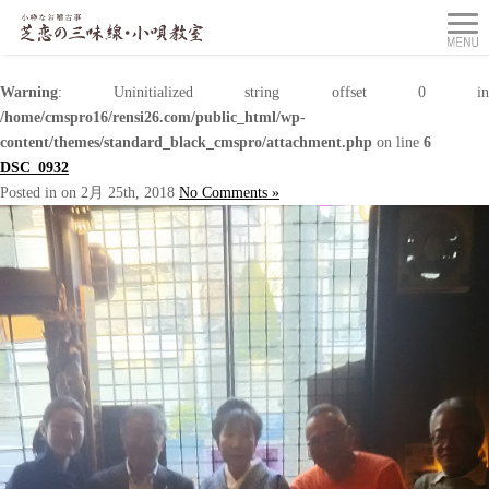
Warning
: Uninitialized string offset 0 in
/home/cmspro16/rensi26.com/public_html/wp-
content/themes/standard_black_cmspro/attachment.php
on line
6
DSC_0932
Posted in on 2月 25th, 2018
No Comments »