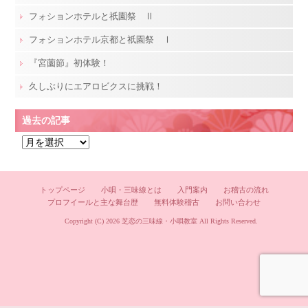
フォションホテルと祇園祭 Ⅱ
フォションホテル京都と祇園祭 Ⅰ
『宮薗節』初体験！
久しぶりにエアロビクスに挑戦！
過去の記事
過
去
の
記
トップページ
小唄・三味線とは
入門案内
お稽古の流れ
プロフイールと主な舞台歴
無料体験稽古
お問い合わせ
事
Copyright (C) 2026
芝恋の三味線・小唄教室
All Rights Reserved.