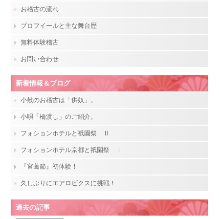
お稽古の流れ
プロフイールと主な舞台歴
無料体験稽古
お問い合わせ
新着情報＆ブログ
小鼓のお稽古は「供奴」。
小唄「橋渡し」のご紹介。
フォションホテルと祇園祭 Ⅱ
フォションホテル京都と祇園祭 Ⅰ
『宮薗節』初体験！
久しぶりにエアロビクスに挑戦！
過去の記事