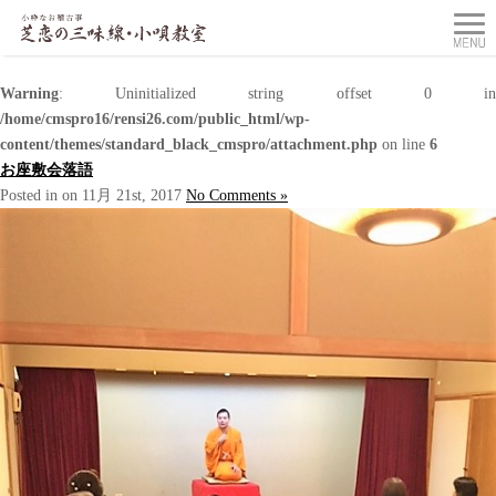
Warning
: Uninitialized string offset 0 in
/home/cmspro16/rensi26.com/public_html/wp-
content/themes/standard_black_cmspro/attachment.php
on line
6
お座敷会落語
Posted in on 11月 21st, 2017
No Comments »