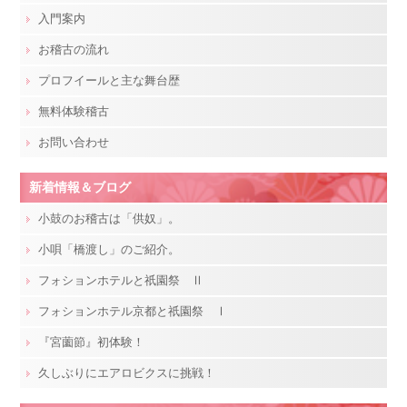
入門案内
お稽古の流れ
プロフイールと主な舞台歴
無料体験稽古
お問い合わせ
新着情報＆ブログ
小鼓のお稽古は「供奴」。
小唄「橋渡し」のご紹介。
フォションホテルと祇園祭 Ⅱ
フォションホテル京都と祇園祭 Ⅰ
『宮薗節』初体験！
久しぶりにエアロビクスに挑戦！