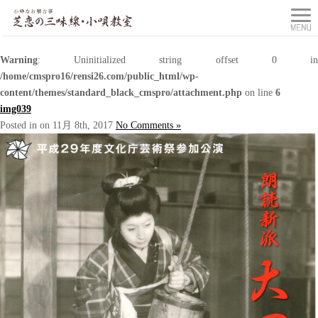
Warning
: Uninitialized string offset 0 in
/home/cmspro16/rensi26.com/public_html/wp-
content/themes/standard_black_cmspro/attachment.php
on line
6
img039
Posted in on 11月 8th, 2017
No Comments »