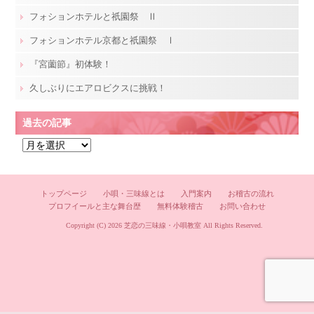
フォションホテルと祇園祭 Ⅱ
フォションホテル京都と祇園祭 Ⅰ
『宮薗節』初体験！
久しぶりにエアロビクスに挑戦！
過去の記事
過
去
の
記
トップページ
小唄・三味線とは
入門案内
お稽古の流れ
プロフイールと主な舞台歴
無料体験稽古
お問い合わせ
事
Copyright (C) 2026
芝恋の三味線・小唄教室
All Rights Reserved.