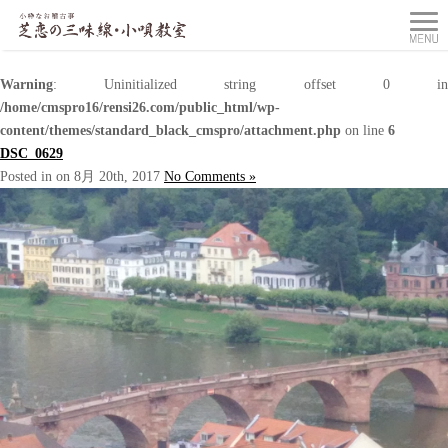
Warning
: Uninitialized string offset 0 in
/home/cmspro16/rensi26.com/public_html/wp-
content/themes/standard_black_cmspro/attachment.php
on line
6
DSC_0629
Posted in on 8月 20th, 2017
No Comments »