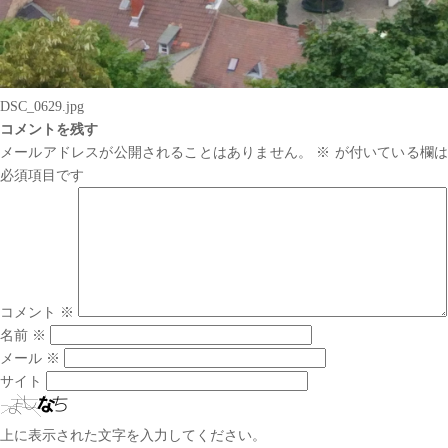
DSC_0629.jpg
コメントを残す
メールアドレスが公開されることはありません。
※
が付いている欄は
必須項目です
コメント
※
名前
※
メール
※
サイト
上に表示された文字を入力してください。