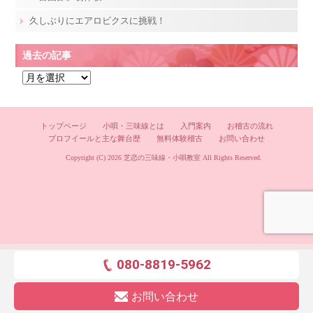
久しぶりにエアロビクスに挑戦！
過去の記事
過
去
の
記
トップページ
小唄・三味線とは
入門案内
お稽古の流れ
プロフイールと主な舞台歴
無料体験稽古
お問い合わせ
事
Copyright (C) 2026
芝恋の三味線・小唄教室
All Rights Reserved.
080-8819-5962
お問い合わせ