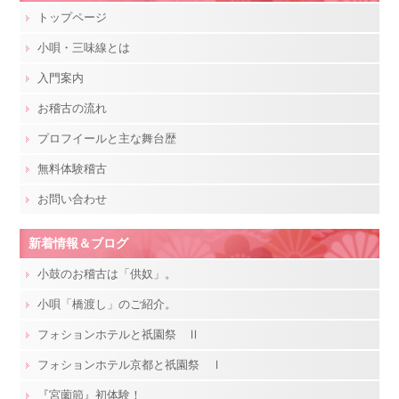
トップページ
小唄・三味線とは
入門案内
お稽古の流れ
プロフイールと主な舞台歴
無料体験稽古
お問い合わせ
新着情報＆ブログ
小鼓のお稽古は「供奴」。
小唄「橋渡し」のご紹介。
フォションホテルと祇園祭 Ⅱ
フォションホテル京都と祇園祭 Ⅰ
『宮薗節』初体験！