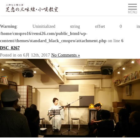
Warning
: Uninitialized string offset 0 in
/home/cmspro16/rensi26.com/public_html/wp-
content/themes/standard_black_cmspro/attachment.php
on line
6
DSC_0267
Posted in on 6月 12th, 2017
No Comments »