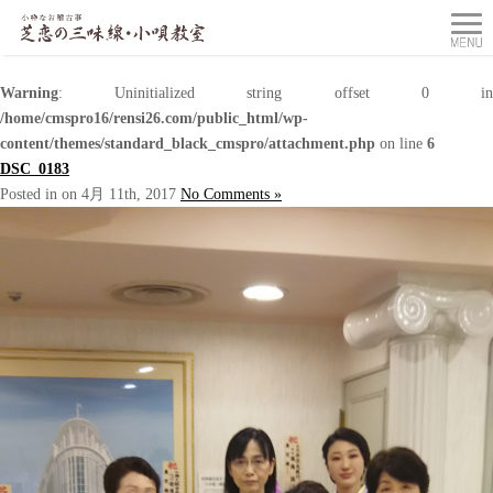
Warning
: Uninitialized string offset 0 in
/home/cmspro16/rensi26.com/public_html/wp-
content/themes/standard_black_cmspro/attachment.php
on line
6
DSC_0183
Posted in on 4月 11th, 2017
No Comments »