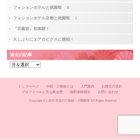
フォションホテルと祇園祭 Ⅱ
フォションホテル京都と祇園祭 Ⅰ
『宮薗節』初体験！
久しぶりにエアロビクスに挑戦！
過去の記事
過
去
の
記
トップページ
小唄・三味線とは
入門案内
お稽古の流れ
プロフイールと主な舞台歴
無料体験稽古
お問い合わせ
事
Copyright (C) 2026
芝恋の三味線・小唄教室
All Rights Reserved.