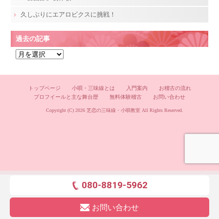
久しぶりにエアロビクスに挑戦！
過去の記事
過
去
の
記
トップページ
小唄・三味線とは
入門案内
お稽古の流れ
プロフイールと主な舞台歴
無料体験稽古
お問い合わせ
事
Copyright (C) 2026
芝恋の三味線・小唄教室
All Rights Reserved.
080-8819-5962
お問い合わせ