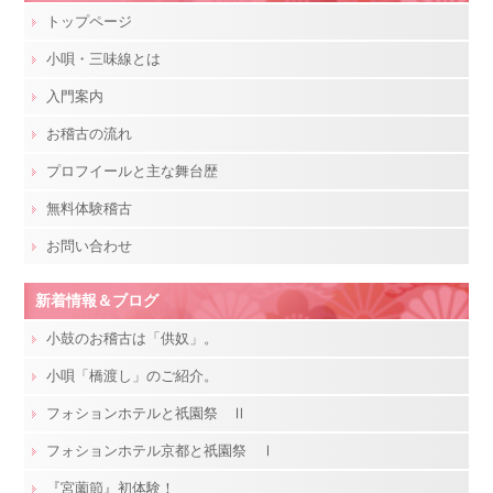
トップページ
小唄・三味線とは
入門案内
お稽古の流れ
プロフイールと主な舞台歴
無料体験稽古
お問い合わせ
新着情報＆ブログ
小鼓のお稽古は「供奴」。
小唄「橋渡し」のご紹介。
フォションホテルと祇園祭 Ⅱ
フォションホテル京都と祇園祭 Ⅰ
『宮薗節』初体験！