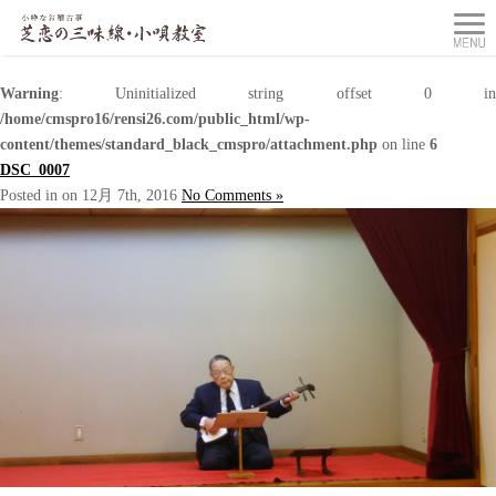
Warning
: Uninitialized string offset 0 in
/home/cmspro16/rensi26.com/public_html/wp-
content/themes/standard_black_cmspro/attachment.php
on line
6
DSC_0007
Posted in on 12月 7th, 2016
No Comments »