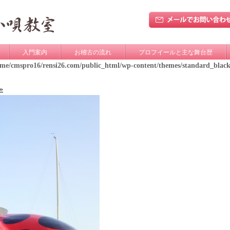
入門案内
お稽古の流れ
プロフイールと主な舞台歴
ome/cmspro16/rensi26.com/public_html/wp-content/themes/standard_blac
»