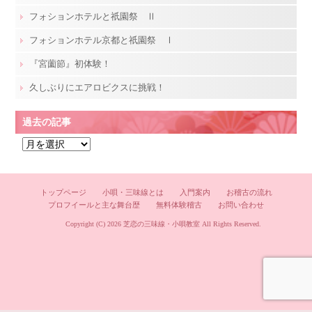
フォションホテルと祇園祭 Ⅱ
フォションホテル京都と祇園祭 Ⅰ
『宮薗節』初体験！
久しぶりにエアロビクスに挑戦！
過去の記事
過
去
の
記
トップページ
小唄・三味線とは
入門案内
お稽古の流れ
プロフイールと主な舞台歴
無料体験稽古
お問い合わせ
事
Copyright (C) 2026
芝恋の三味線・小唄教室
All Rights Reserved.