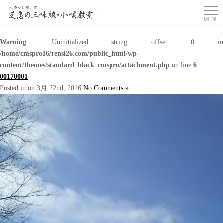
Warning
: Uninitialized string offset 0 in
/home/cmspro16/rensi26.com/public_html/wp-
content/themes/standard_black_cmspro/attachment.php
on line
6
00170001
Posted in on 3月 22nd, 2016
No Comments »