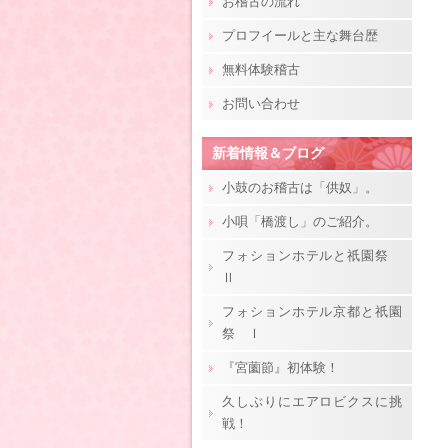
お稽古の流れ
プロフイールと主な舞台歴
無料体験稽古
お問い合わせ
新着情報＆ブログ
小鼓のお稽古は「供奴」。
小唄「橋渡し」のご紹介。
フォションホテルと祇園祭
Ⅱ
フォションホテル京都と祇園
祭 Ⅰ
『宮薗節』初体験！
久しぶりにエアロビクスに挑
戦！