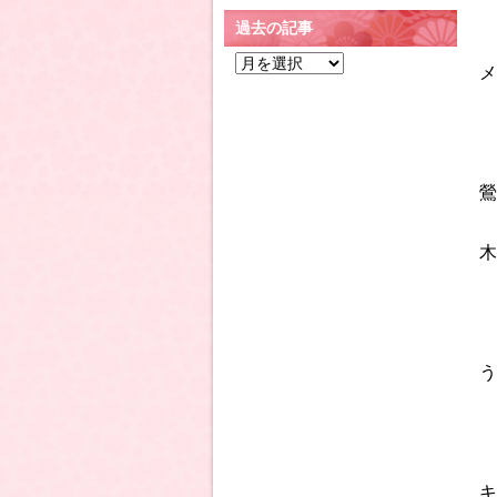
過去の記事
過
メ
去
の
記
事
鶯
木
う
キ