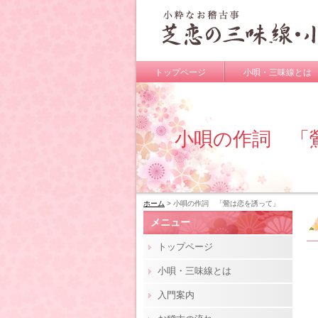
トップページ
小唄・三味線とは
小唄の作詞 「
ホーム
> 小唄の作詞 「鶯は恋を誘って」
メニュー
トップページ
小唄・三味線とは
入門案内