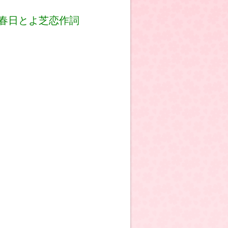
よ芝恋作詞
。