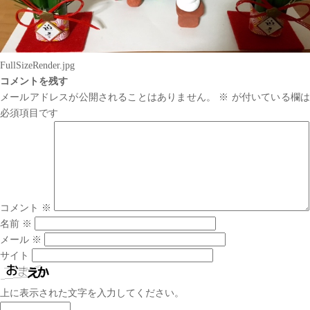
FullSizeRender.jpg
コメントを残す
メールアドレスが公開されることはありません。
※
が付いている欄は
必須項目です
コメント
※
名前
※
メール
※
サイト
上に表示された文字を入力してください。