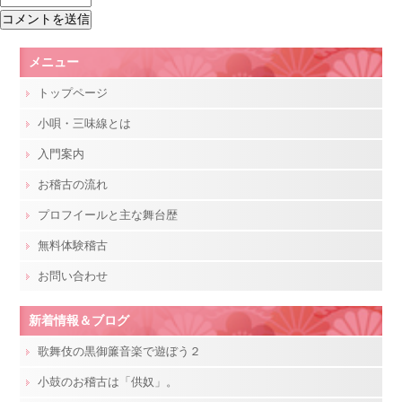
メニュー
トップページ
小唄・三味線とは
入門案内
お稽古の流れ
プロフイールと主な舞台歴
無料体験稽古
お問い合わせ
新着情報＆ブログ
歌舞伎の黒御簾音楽で遊ぼう２
小鼓のお稽古は「供奴」。