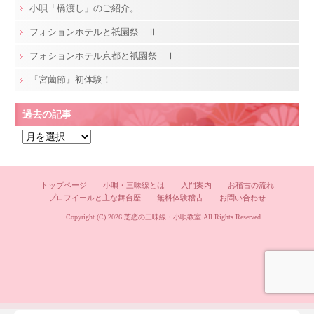
小唄「橋渡し」のご紹介。
フォションホテルと祇園祭 Ⅱ
フォションホテル京都と祇園祭 Ⅰ
『宮薗節』初体験！
過去の記事
過
去
の
記
トップページ
小唄・三味線とは
入門案内
お稽古の流れ
プロフイールと主な舞台歴
無料体験稽古
お問い合わせ
事
Copyright (C) 2026
芝恋の三味線・小唄教室
All Rights Reserved.