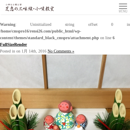
Warning
: Uninitialized string offset 0 in
/home/cmspro16/rensi26.com/public_html/wp-
content/themes/standard_black_cmspro/attachment.php
on line
6
FullSizeRender
Posted in on 1月 14th, 2016
No Comments »