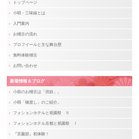
トップページ
小唄・三味線とは
入門案内
お稽古の流れ
プロフイールと主な舞台歴
無料体験稽古
お問い合わせ
新着情報＆ブログ
小鼓のお稽古は「供奴」。
小唄「橋渡し」のご紹介。
フォションホテルと祇園祭 Ⅱ
フォションホテル京都と祇園祭 Ⅰ
『宮薗節』初体験！