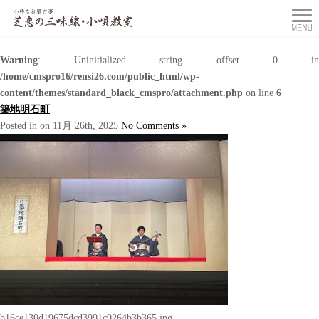
Warning
: Uninitialized string offset 0 in
/home/cmspro16/rensi26.com/public_html/wp-
content/themes/standard_black_cmspro/attachment.php
on line
6
築地明石町
Posted in on 11月 26th, 2025
No Comments »
b16ce130d19675dcd3991c9264b3b365.jpg