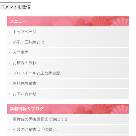
メニュー
トップページ
小唄・三味線とは
入門案内
お稽古の流れ
プロフイールと主な舞台歴
無料体験稽古
お問い合わせ
新着情報＆ブログ
歌舞伎の黒御簾音楽で遊ぼう２
小鼓のお稽古は「供奴」。