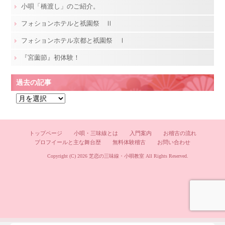
小唄「橋渡し」のご紹介。
フォションホテルと祇園祭 Ⅱ
フォションホテル京都と祇園祭 Ⅰ
『宮薗節』初体験！
過去の記事
過
去
の
記
トップページ
小唄・三味線とは
入門案内
お稽古の流れ
プロフイールと主な舞台歴
無料体験稽古
お問い合わせ
事
Copyright (C) 2026
芝恋の三味線・小唄教室
All Rights Reserved.