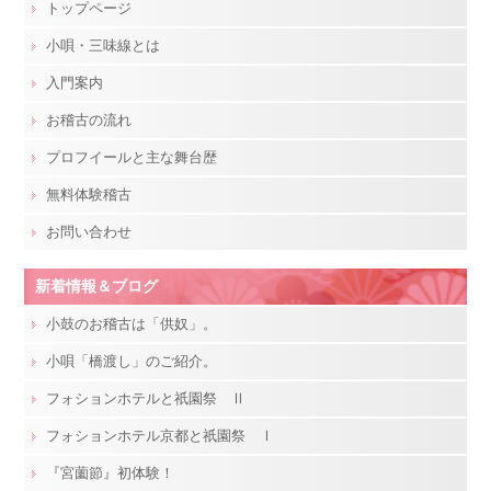
トップページ
小唄・三味線とは
入門案内
お稽古の流れ
プロフイールと主な舞台歴
無料体験稽古
お問い合わせ
新着情報＆ブログ
小鼓のお稽古は「供奴」。
小唄「橋渡し」のご紹介。
フォションホテルと祇園祭 Ⅱ
フォションホテル京都と祇園祭 Ⅰ
『宮薗節』初体験！