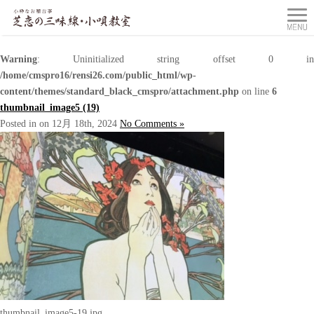
Warning
: Uninitialized string offset 0 in
/home/cmspro16/rensi26.com/public_html/wp-
content/themes/standard_black_cmspro/attachment.php
on line
6
thumbnail_image5 (19)
Posted in on 12月 18th, 2024
No Comments »
thumbnail_image5-19.jpg