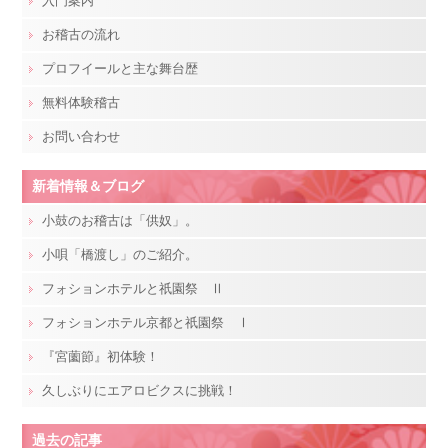
入門案内
お稽古の流れ
プロフイールと主な舞台歴
無料体験稽古
お問い合わせ
新着情報＆ブログ
小鼓のお稽古は「供奴」。
小唄「橋渡し」のご紹介。
フォションホテルと祇園祭 Ⅱ
フォションホテル京都と祇園祭 Ⅰ
『宮薗節』初体験！
久しぶりにエアロビクスに挑戦！
過去の記事