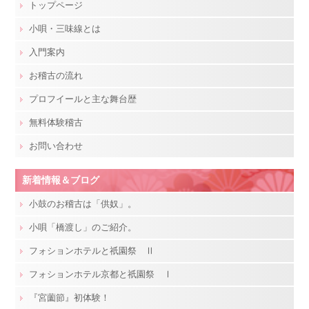
トップページ
小唄・三味線とは
入門案内
お稽古の流れ
プロフイールと主な舞台歴
無料体験稽古
お問い合わせ
新着情報＆ブログ
小鼓のお稽古は「供奴」。
小唄「橋渡し」のご紹介。
フォションホテルと祇園祭 Ⅱ
フォションホテル京都と祇園祭 Ⅰ
『宮薗節』初体験！