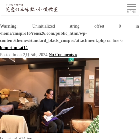
Warning
: Uninitialized string offset 0 in
/home/cmspro16/rensi26.com/public_html/wp-
content/themes/standard_black_cmspro/attachment.php
on line
6
konnsinnkai14
Posted in on 2月 5th, 2024
No Comments »
konnsinnkai14.jpg