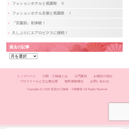
フォションホテルと祇園祭 Ⅱ
フォションホテル京都と祇園祭 Ⅰ
『宮薗節』初体験！
久しぶりにエアロビクスに挑戦！
過去の記事
過
去
の
記
トップページ
小唄・三味線とは
入門案内
お稽古の流れ
プロフイールと主な舞台歴
無料体験稽古
お問い合わせ
事
Copyright (C) 2026
芝恋の三味線・小唄教室
All Rights Reserved.