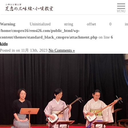
Warning
: Uninitialized string offset 0 in
/home/cmspro16/rensi26.com/public_html/wp-
content/themes/standard_black_cmspro/attachment.php
on line
6
kido
Posted in on 11月 13th, 2023
No Comments »