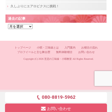
久しぶりにエアロビクスに挑戦！
過去の記事
過
去
の
記
トップページ
小唄・三味線とは
入門案内
お稽古の流れ
事
プロフイールと主な舞台歴
無料体験稽古
お問い合わせ
Copyright (C) 2026
芝恋の三味線・小唄教室
All Rights Reserved.
080-8819-5962
お問い合わせ