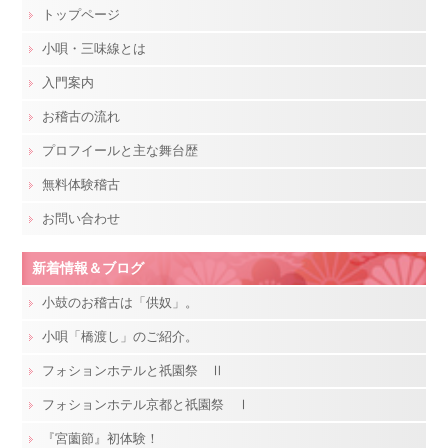
トップページ
小唄・三味線とは
入門案内
お稽古の流れ
プロフイールと主な舞台歴
無料体験稽古
お問い合わせ
新着情報＆ブログ
小鼓のお稽古は「供奴」。
小唄「橋渡し」のご紹介。
フォションホテルと祇園祭 Ⅱ
フォションホテル京都と祇園祭 Ⅰ
『宮薗節』初体験！