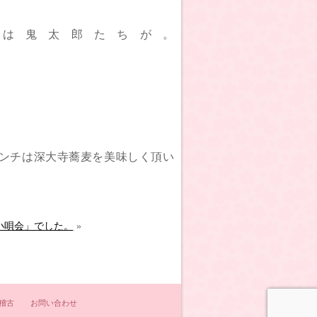
は鬼太郎たちが。
ンチは深大寺蕎麦を美味しく頂い
小唄会」でした。
»
稽古
お問い合わせ