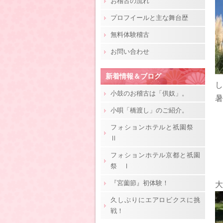
お稽古の流れ
プロフイールと主な舞台歴
無料体験稽古
お問い合わせ
新着情報＆ブログ
し
小鼓のお稽古は「供奴」。
暑
小唄「橋渡し」のご紹介。
フォションホテルと祇園祭
Ⅱ
フォションホテル京都と祇園
祭 Ⅰ
『宮薗節』初体験！
久しぶりにエアロビクスに挑
戦！