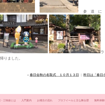
参道に
ラ
帰りました。
«
春日会秋の名取式 １０月１３日
|
昨日は「春日
唄・三味線とは
入門案内
お稽古の流れ
プロフイールと主な舞台歴
無料体験