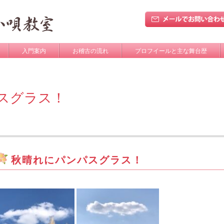
入門案内
お稽古の流れ
プロフイールと主な舞台歴
スグラス！
秋晴れにパンパスグラス！