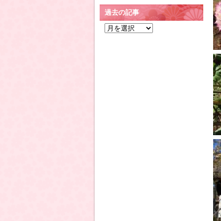
過去の記事
過
去
の
記
事