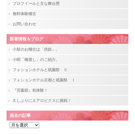
プロフイールと主な舞台歴
無料体験稽古
お問い合わせ
新着情報＆ブログ
小鼓のお稽古は「供奴」。
小唄「橋渡し」のご紹介。
フォションホテルと祇園祭 Ⅱ
フォションホテル京都と祇園祭 Ⅰ
『宮薗節』初体験！
久しぶりにエアロビクスに挑戦！
過去の記事
過
去