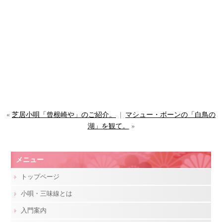
«
芝居小唄「曾根崎や」のご紹介。
|
マシュー・ボーンの「白鳥の
湖」を観て。
»
メニュー
トップページ
小唄・三味線とは
入門案内