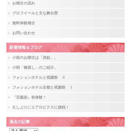
お稽古の流れ
プロフイールと主な舞台歴
無料体験稽古
お問い合わせ
新着情報＆ブログ
小鼓のお稽古は「供奴」。
小唄「橋渡し」のご紹介。
フォションホテルと祇園祭 Ⅱ
フォションホテル京都と祇園祭 Ⅰ
『宮薗節』初体験！
久しぶりにエアロビクスに挑戦！
過去の記事
過