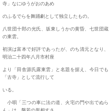
寺」なにゆうがおのあめ
のふるでらを舞踊劇として独立したもの。
八世団十郎の光氏、坂東しうかの黄昏、七世団蔵
の東雲。
初演は富本で好評であったが、のち清元となり、
明治二十四年八月市村座
より「田舎源氏露東雲」と名題を据え、今日でも
「古寺」として流行して
いる。
小唄「三つの車に法の道、火宅の門や出でぬら
ん」は、磐若の形相すさ