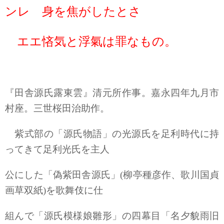
ンレ 身を焦がしたとさ
エエ悋気と浮氣は罪なもの。
『田舎源氏露東雲』清元所作事。嘉永四年九月市
村座。三世桜田治助作。
紫式部の「源氏物語」の光源氏を足利時代に持
ってきて足利光氏を主人
公にした「偽紫田舎源氏」(柳亭種彦作、歌川国貞
画草双紙)を歌舞伎に仕
組んで「源氏模様娘雛形」の四幕目「名夕貌雨旧