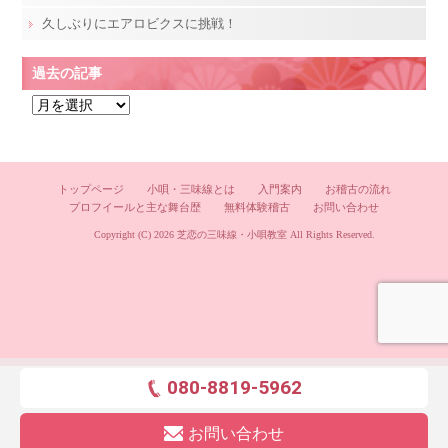
久しぶりにエアロビクスに挑戦！
過去の記事
過
去
の
記
トップページ
小唄・三味線とは
入門案内
お稽古の流れ
事
プロフイールと主な舞台歴
無料体験稽古
お問い合わせ
Copyright (C) 2026
芝恋の三味線・小唄教室
All Rights Reserved.
080-8819-5962
お問い合わせ