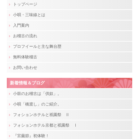
トップページ
小唄・三味線とは
入門案内
お稽古の流れ
プロフイールと主な舞台歴
無料体験稽古
お問い合わせ
新着情報＆ブログ
小鼓のお稽古は「供奴」。
小唄「橋渡し」のご紹介。
フォションホテルと祇園祭 Ⅱ
フォションホテル京都と祇園祭 Ⅰ
『宮薗節』初体験！