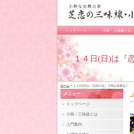
トップページ
小唄・三味線とは
１４日(日)は
ホーム
> １４日(日)は『恋糸の会』小唄お座敷会！
メニュー
トップページ
小唄・三味線とは
入門案内