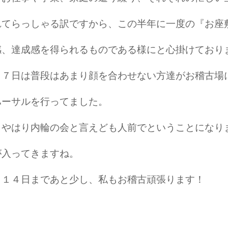
れてらっしゃる訳ですから、この半年に一度の『お座
感、達成感を得られるものである様にと心掛けており
７日は普段はあまり顔を合わせない方達がお稽古場
ハーサルを行ってました。
やはり内輪の会と言えども人前でということになり
が入ってきますね。
１４日まであと少し、私もお稽古頑張ります！