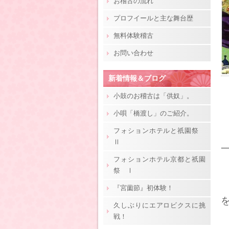
お稽古の流れ
プロフイールと主な舞台歴
無料体験稽古
お問い合わせ
新着情報＆ブログ
小鼓のお稽古は「供奴」。
小唄「橋渡し」のご紹介。
フォションホテルと祇園祭
Ⅱ
フォションホテル京都と祇園
祭 Ⅰ
『宮薗節』初体験！
久しぶりにエアロビクスに挑
戦！