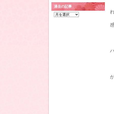
過去の記事
過
去
の
記
事