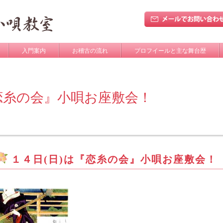
入門案内
お稽古の流れ
プロフイールと主な舞台歴
『恋糸の会』小唄お座敷会！
１４日(日)は『恋糸の会』小唄お座敷会！