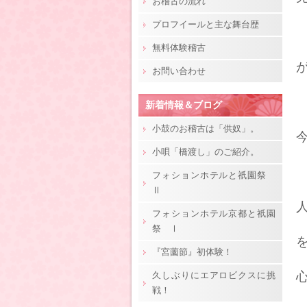
お稽古の流れ
プロフイールと主な舞台歴
無料体験稽古
お問い合わせ
新着情報＆ブログ
小鼓のお稽古は「供奴」。
小唄「橋渡し」のご紹介。
フォションホテルと祇園祭
Ⅱ
フォションホテル京都と祇園
祭 Ⅰ
『宮薗節』初体験！
久しぶりにエアロビクスに挑
戦！