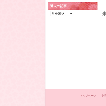
過去の記事
過
去
の
記
事
トップページ
小