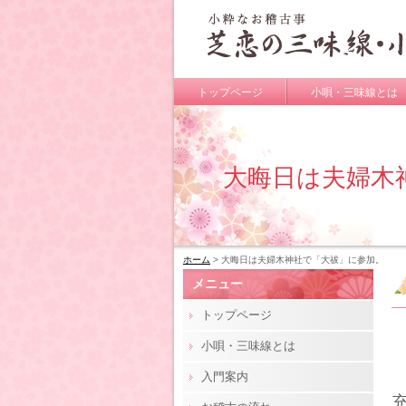
トップページ
小唄・三味線とは
大晦日は夫婦木
ホーム
> 大晦日は夫婦木神社で「大祓」に参加。
メニュー
トップページ
小唄・三味線とは
入門案内