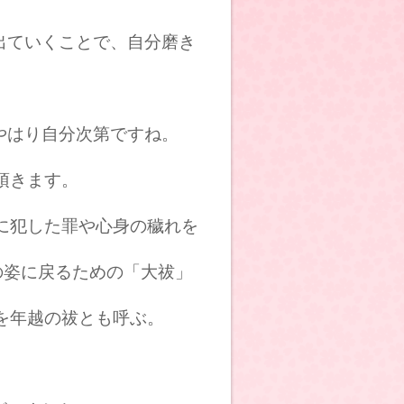
出ていくことで、自分磨き
やはり自分次第ですね。
頂きます。
に犯した罪や心身の穢れを
の姿に戻るための「大祓」
を年越の祓とも呼ぶ。