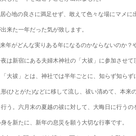
居心地の良さに満足せず、敢えて色々な場にマメに
が出来た一年だった気が致します。
来年がどんな実りある年になるのかならないのか？
今夜は新宿にある夫婦木神社の「大祓」に参加させて
「大祓」とは、神社では半年ごとに、知らず知らず
人形(ひとがた)などに移して流し、祓い清めて、本来
を行う。六月末の夏越の祓に対して、大晦日に行うの
心身を新たに、新年の息災を願う大切な行事です。