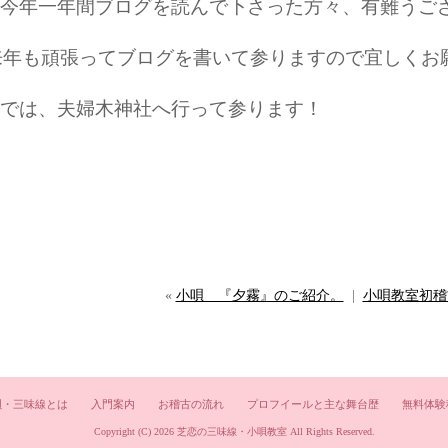
今年一年間ブログを読んで下さった方々、有難うご
来年も頑張ってブログを書いて参りますので宜しくお
では、夫婦木神社へ行って参ります！
«
小唄 『夕霧』のご紹介。
|
小唄教室初稽
唄・三味線とは
入門案内
お稽古の流れ
プロフイールと主な舞台歴
無料体験
Copyright (C) 2026
芝恋の三味線・小唄教室
All Rights Reserved.