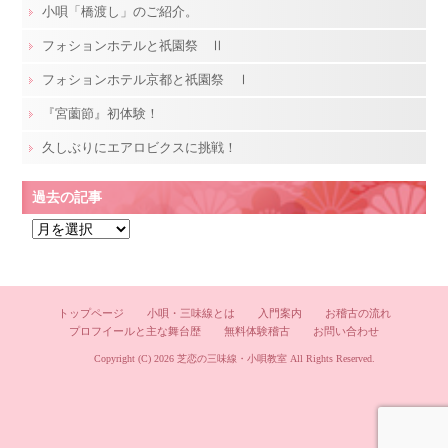
小唄「橋渡し」のご紹介。
フォションホテルと祇園祭 Ⅱ
フォションホテル京都と祇園祭 Ⅰ
『宮薗節』初体験！
久しぶりにエアロビクスに挑戦！
過去の記事
過
去
の
記
トップページ
小唄・三味線とは
入門案内
お稽古の流れ
事
プロフイールと主な舞台歴
無料体験稽古
お問い合わせ
Copyright (C) 2026
芝恋の三味線・小唄教室
All Rights Reserved.