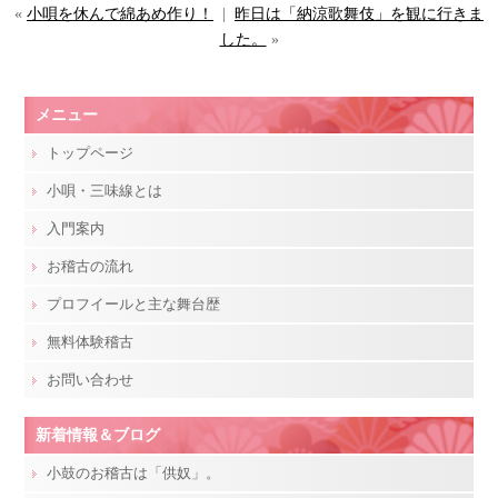
«
小唄を休んで綿あめ作り！
|
昨日は「納涼歌舞伎」を観に行きま
した。
»
メニュー
トップページ
小唄・三味線とは
入門案内
お稽古の流れ
プロフイールと主な舞台歴
無料体験稽古
お問い合わせ
新着情報＆ブログ
小鼓のお稽古は「供奴」。