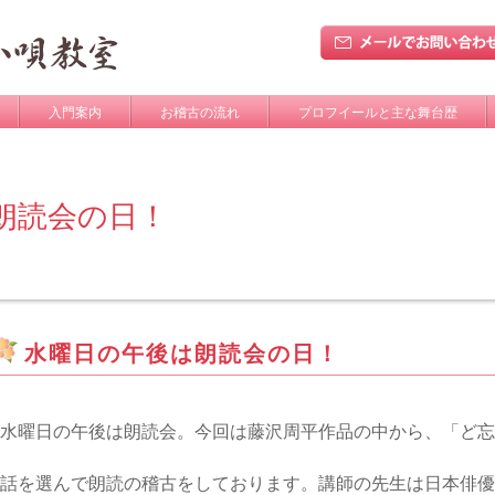
入門案内
お稽古の流れ
プロフイールと主な舞台歴
朗読会の日！
水曜日の午後は朗読会の日！
水曜日の午後は朗読会。今回は藤沢周平作品の中から、
「ど
忘
話を
選んで
朗読の稽古をしております。講師の先生は日本俳優