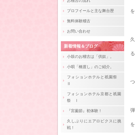
お稽古の流れ
プロフイールと主な舞台歴
を
無料体験稽古
お問い合わせ
久
新着情報＆ブログ
る
小鼓のお稽古は「供奴」。
小唄「橋渡し」のご紹介。
フォションホテルと祇園祭
つ
Ⅱ
フォションホテル京都と祇園
祭 Ⅰ
弾
『宮薗節』初体験！
久しぶりにエアロビクスに挑
を
戦！