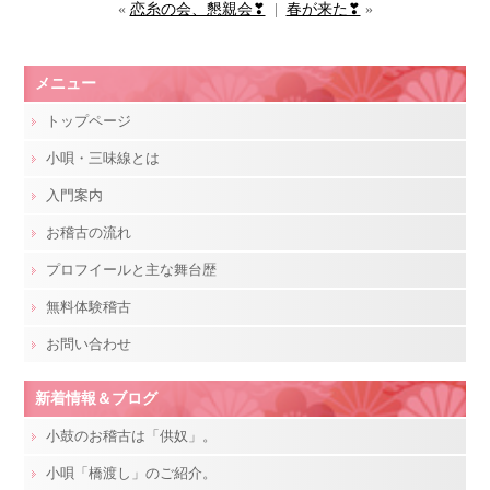
«
恋糸の会、懇親会❣
|
春が来た❣
»
メニュー
トップページ
小唄・三味線とは
入門案内
お稽古の流れ
プロフイールと主な舞台歴
無料体験稽古
お問い合わせ
新着情報＆ブログ
小鼓のお稽古は「供奴」。
小唄「橋渡し」のご紹介。