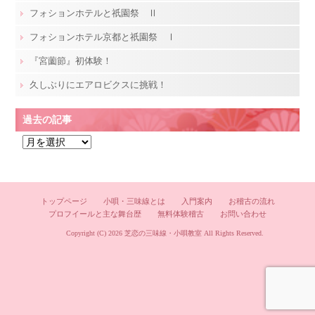
フォションホテルと祇園祭 Ⅱ
フォションホテル京都と祇園祭 Ⅰ
『宮薗節』初体験！
久しぶりにエアロビクスに挑戦！
過去の記事
過
去
の
記
トップページ
小唄・三味線とは
入門案内
お稽古の流れ
事
プロフイールと主な舞台歴
無料体験稽古
お問い合わせ
Copyright (C) 2026
芝恋の三味線・小唄教室
All Rights Reserved.