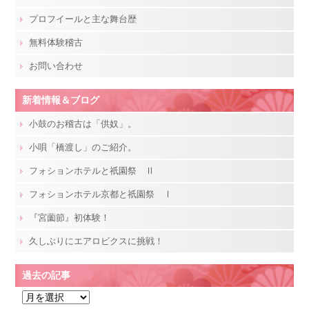
プロフイールと主な舞台歴
無料体験稽古
お問い合わせ
新着情報＆ブログ
小鼓のお稽古は「供奴」。
小唄「橋渡し」のご紹介。
フォションホテルと祇園祭 Ⅱ
フォションホテル京都と祇園祭 Ⅰ
『宮薗節』初体験！
久しぶりにエアロビクスに挑戦！
過去の記事
過