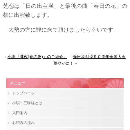
芝恋は「日の出宝満」と最後の曲「春日の花」の
祭に出演致します。
大勢の方に観に来て頂けましたら幸いです。
«
小唄『朧夜(春の夜)』のご紹介。
|
春日流創流９０周年全国大会
華やかに！
»
メニュー
トップページ
小唄・三味線とは
入門案内
お稽古の流れ