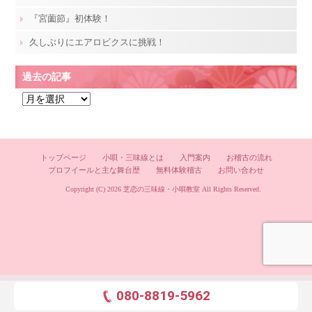
『宮薗節』初体験！
久しぶりにエアロビクスに挑戦！
過去の記事
過
去
の
記
トップページ
小唄・三味線とは
入門案内
お稽古の流れ
事
プロフイールと主な舞台歴
無料体験稽古
お問い合わせ
Copyright (C) 2026
芝恋の三味線・小唄教室
All Rights Reserved.
080-8819-5962