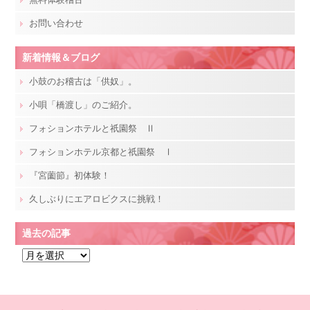
お問い合わせ
新着情報＆ブログ
小鼓のお稽古は「供奴」。
小唄「橋渡し」のご紹介。
フォションホテルと祇園祭 Ⅱ
フォションホテル京都と祇園祭 Ⅰ
『宮薗節』初体験！
久しぶりにエアロビクスに挑戦！
過去の記事
過
去
の
記