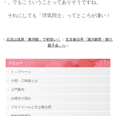
・。でもこういうことってありそうですね。
それにしても「浮気同士」ってところが凄い！
«
元旦は浅草「東洋館」で初笑い！
|
文京春日亭「瀧川鯉昇・鯉八
親子会」へ
»
メニュー
トップページ
小唄・三味線とは
入門案内
お稽古の流れ
プロフイールと主な舞台歴
無料体験稽古