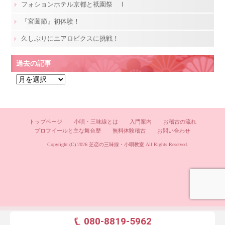
フォションホテル京都と祇園祭 Ⅰ
『宮薗節』初体験！
久しぶりにエアロビクスに挑戦！
過去の記事
過
去
の
記
トップページ
小唄・三味線とは
入門案内
お稽古の流れ
事
プロフイールと主な舞台歴
無料体験稽古
お問い合わせ
Copyright (C) 2026
芝恋の三味線・小唄教室
All Rights Reserved.
080-8819-5962