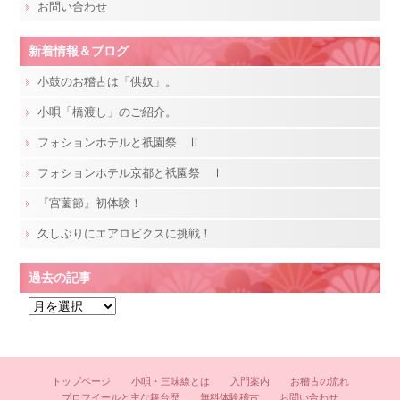
お問い合わせ
新着情報＆ブログ
小鼓のお稽古は「供奴」。
小唄「橋渡し」のご紹介。
フォションホテルと祇園祭 Ⅱ
フォションホテル京都と祇園祭 Ⅰ
『宮薗節』初体験！
久しぶりにエアロビクスに挑戦！
過去の記事
過
去
の
記
トップページ
小唄・三味線とは
入門案内
お稽古の流れ
事
プロフイールと主な舞台歴
無料体験稽古
お問い合わせ