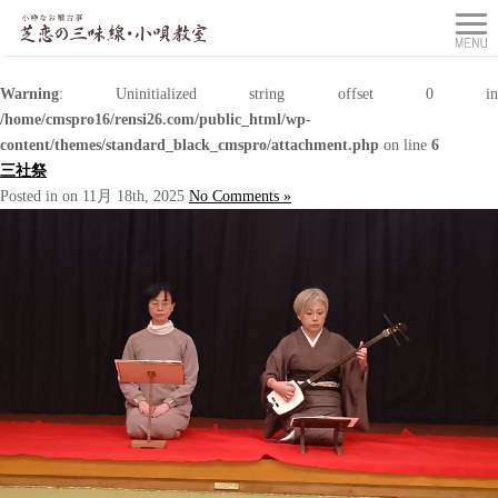
Warning
: Uninitialized string offset 0 in
/home/cmspro16/rensi26.com/public_html/wp-
content/themes/standard_black_cmspro/attachment.php
on line
6
三社祭
Posted in on 11月 18th, 2025
No Comments »