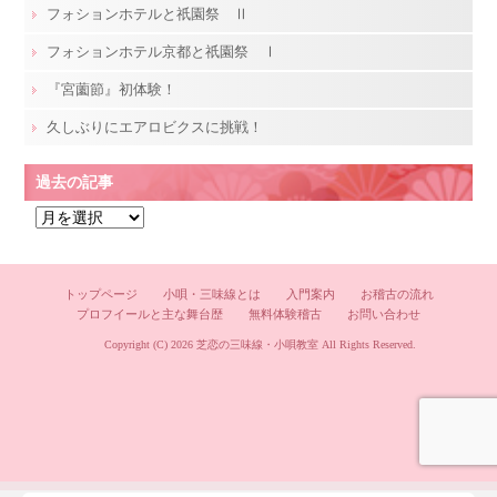
フォションホテルと祇園祭 Ⅱ
フォションホテル京都と祇園祭 Ⅰ
『宮薗節』初体験！
久しぶりにエアロビクスに挑戦！
過去の記事
過
去
の
記
トップページ
小唄・三味線とは
入門案内
お稽古の流れ
プロフイールと主な舞台歴
無料体験稽古
お問い合わせ
事
Copyright (C) 2026
芝恋の三味線・小唄教室
All Rights Reserved.